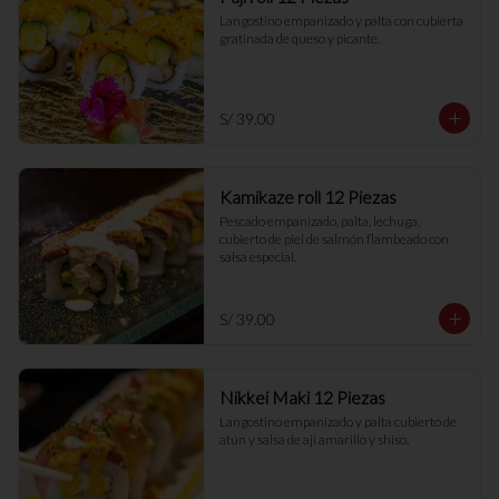
Langostino empanizado y palta con cubierta 
gratinada de queso y picante.
S/ 39.00
Kamikaze roll 12 Piezas
Pescado empanizado, palta, lechuga, 
cubierto de piel de salmón flambeado con 
salsa especial.
S/ 39.00
Nikkei Maki 12 Piezas
Langostino empanizado y palta cubierto de 
atún y salsa de ají amarillo y shiso.