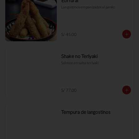
Ebi furai
Langostinos empanizados al panko
S/ 45.00
Shake no Teriyaki
Salmón en salsa teriyaki
S/ 77.00
Tempura de langostinos