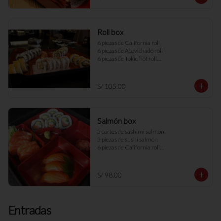
Roll box
6 piezas de California roll

6 piezas de Acevichado roll

6 piezas de Tokio hot roll

6 piezas de Summer roll
S/ 105.00
Salmón box
5 cortes de sashimi salmón

3 piezas de sushi salmón

6 piezas de California roll

(salmón, langostino, palta, pepinillo
S/ 98.00
Entradas