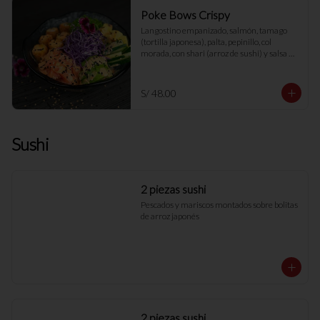
Poke Bows Crispy
Langostino empanizado, salmón, tamago 
(tortilla japonesa), palta, pepinillo, col 
morada, con shari (arroz de sushi) y salsa 
con crema de coco
S/ 48.00
Sushi
2 piezas sushi
Pescados y mariscos montados sobre bolitas 
de arroz japonés
2 piezas sushi