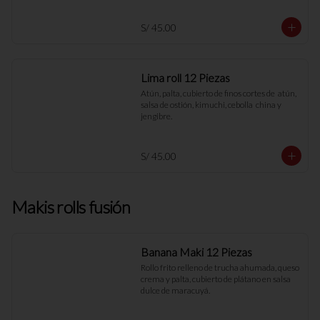
S/ 45.00
Lima roll 12 Piezas
Atún, palta, cubierto de finos cortes de  atún, 
salsa de ostión, kimuchi, cebolla  china y 
jengibre.
S/ 45.00
Makis rolls fusión
Banana Maki 12 Piezas
Rollo frito relleno de trucha ahumada, queso 
crema y palta, cubierto de plátano en salsa 
dulce de maracuyá.