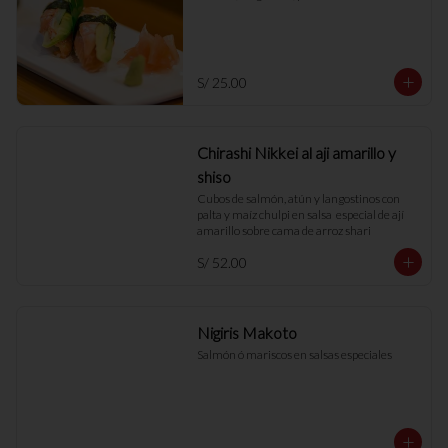
S/ 25.00
Chirashi Nikkei al aji amarillo y
shiso
Cubos de salmón, atún y langostinos con 
palta y maíz chulpi en salsa  especial de ají 
amarillo sobre cama de arroz shari
S/ 52.00
Nigiris Makoto
Salmón ó mariscos en salsas especiales