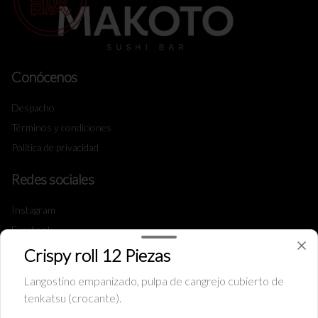
Conócenos
Despacho
Términos y condiciones
Política de privacidad
Redes sociales
Instagram
Facebook
Crispy roll 12 Piezas
Mi cuenta
Langostino empanizado, pulpa de cangrejo cubierto de
tenkatsu (crocante).
Pedir
Iniciar sesión