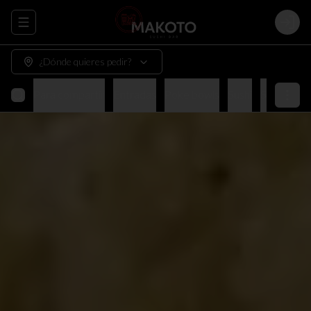
Abrir menu de navegación
Login
¿Dónde quieres pedir?
Para compartir
Entradas
Poke bowls
Sushi
Sushi tnt