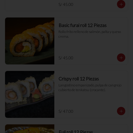
S/ 45.00
Basic furai roll 12 Piezas
Rollo frito relleno de salmón, palta y queso 
crema.
S/ 45.00
Crispy roll 12 Piezas
Langostino empanizado, pulpa de cangrejo 
cubierto de tenkatsu (crocante).
S/ 47.00
Fuji roll 12 Piezas