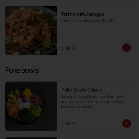
Tori no wafu karague
Chicharrón estilo japonés de pollo
S/ 40.00
Poke bowls
Poke Bowls Clásico
Salmón, atún, palta, espinaca. kiuri, nabo, 
oshinko, con shari (arroz de sushi), yuyo 
karague y salsa spicy
S/ 48.00