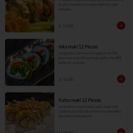
de atún, bañado con salsa, especial y ajos 
tostados.
S/ 53.00
Inka maki 12 Piezas
Langostino, salmón, tamagoyaki-tortilla 
japonesa, pepinillo, lechuga, palta y kani- 
pulpa de cangrejo.
S/ 55.00
Katsu maki 12 Piezas
Langostino empanizado, palta, togarashi, 
cubierto de tartar de salmón en salsa spicy 
con taré y katsuobushi.
S/ 55.00