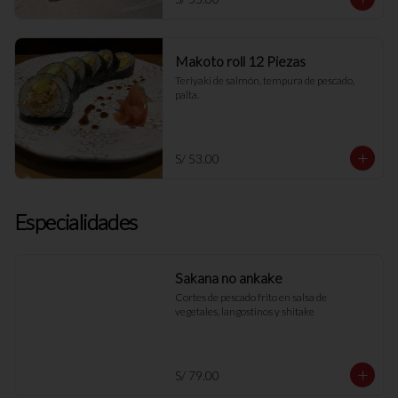
Makoto roll 12 Piezas
Teriyaki de salmón, tempura de pescado, 
palta.
S/ 53.00
Especialidades
Sakana no ankake
Cortes de pescado frito en salsa de 
vegetales, langostinos y shitake
S/ 79.00