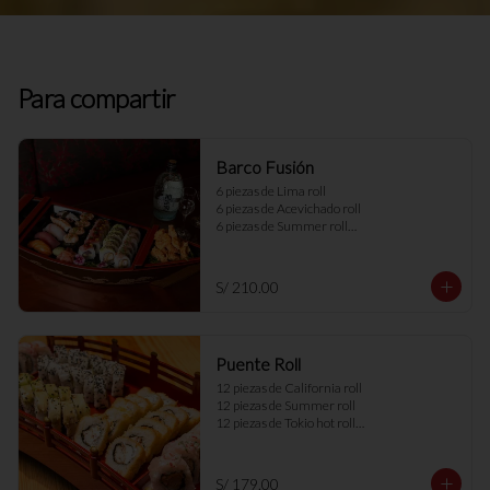
Para compartir
Barco Fusión
6 piezas de Lima roll

6 piezas de Acevichado roll

6 piezas de Summer roll

2 porciones de TNT variado

Ebi no wafu karague

5 piezas de variedad de sushi
S/ 210.00
Puente Roll
12 piezas de California roll

12 piezas de Summer roll

12 piezas de Tokio hot roll

12 piezas de Acevichado roll
S/ 179.00