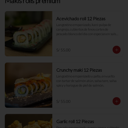
Makis rolls premium
Acevichado roll 12 Piezas
Langostino empanizado, kani-pulpa de 
cangrejo, cubiertos de finos cortes de 
pescado blanco del día con especias en salsa 
especial de ceviche.
S/ 55.00
Crunchy maki 12 Piezas
Langostino empanizado y palta, envuelto 
con tartar de salmón atún, salsa tare, salsa 
spicy y karague de piel de salmón.
S/ 55.00
Garlic roll 12 Piezas
Pescado empanizado, queso crema, cubierto 