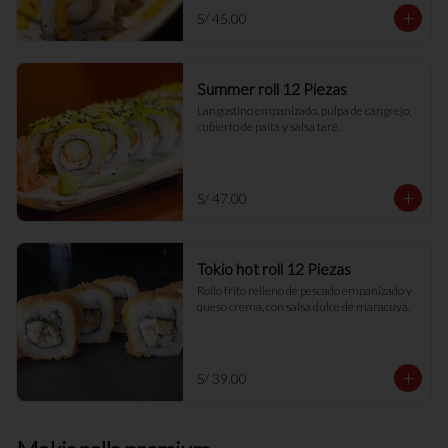
S/ 45.00
Summer roll 12 Piezas
Langostino empanizado, pulpa de cangrejo, 
cubierto de palta y salsa taré.
S/ 47.00
Tokio hot roll 12 Piezas
Rollo frito relleno de pescado empanizado y 
queso crema, con salsa dulce de maracuyá.
S/ 39.00