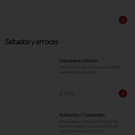
Saltados y arroces
Harusame chicken
Fideo de arroz con shitake, kamaboko- 
pastel de pescado y pollo
S/ 39.00
Katsudon / Oyokadón
Empanizado en panko, en reducción de 
Tensuyo, cebolla, huevo, sobre cama de 
arroz. Presentado en donburi