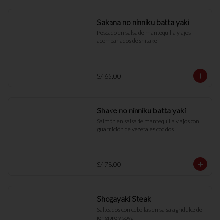
Sakana no ninniku batta yaki
Pescado en salsa de mantequilla y ajos 
acompañados de shitake
S/ 65.00
Shake no ninniku batta yaki
Salmón en salsa de mantequilla y ajos con 
guarnición de vegetales cocidos
S/ 78.00
Shogayaki Steak
Salteados con cebollas en salsa agridulce de 
jengibre y soya