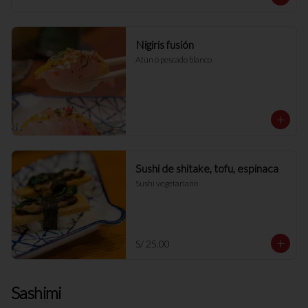
Nigiris fusión
Atún ó pescado blanco
Sushi de shitake, tofu, espinaca
Sushi vegetariano
S/ 25.00
Sashimi