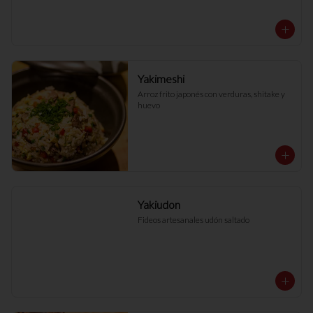
Yakimeshi
Arroz frito japonés con verduras, shitake y 
huevo
Yakiudon
Fideos artesanales udón saltado