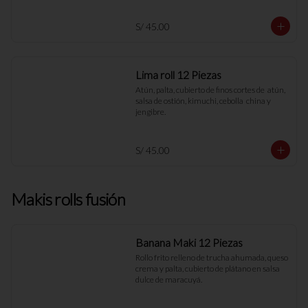
S/ 45.00
Lima roll 12 Piezas
Atún, palta, cubierto de finos cortes de  atún, 
salsa de ostión, kimuchi, cebolla  china y 
jengibre.
S/ 45.00
Makis rolls fusión
Banana Maki 12 Piezas
Rollo frito relleno de trucha ahumada, queso 
crema y palta, cubierto de plátano en salsa 
dulce de maracuyá.