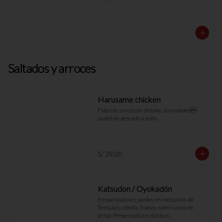
Saltados y arroces
Harusame chicken
Fideo de arroz con shitake, kamaboko- 
pastel de pescado y pollo
S/ 39.00
Katsudon / Oyokadón
Empanizado en panko, en reducción de 
Tensuyo, cebolla, huevo, sobre cama de 
arroz. Presentado en donburi