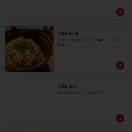
Yakimeshi
Arroz frito japonés con verduras, shitake y 
huevo
Yakiudon
Fideos artesanales udón saltado