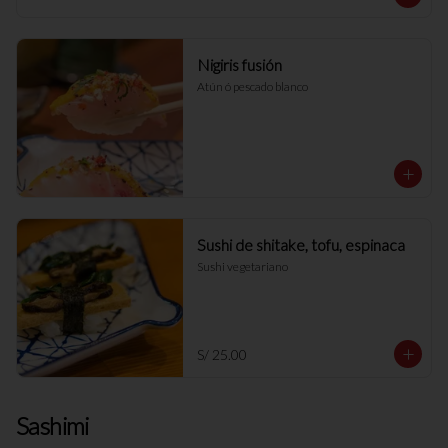
Nigiris fusión
Atún ó pescado blanco
Sushi de shitake, tofu, espinaca
Sushi vegetariano
S/ 25.00
Sashimi