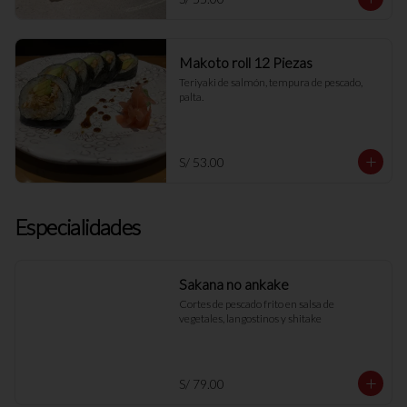
Makoto roll 12 Piezas
Teriyaki de salmón, tempura de pescado, 
palta.
S/ 53.00
Especialidades
Sakana no ankake
Cortes de pescado frito en salsa de 
vegetales, langostinos y shitake
S/ 79.00