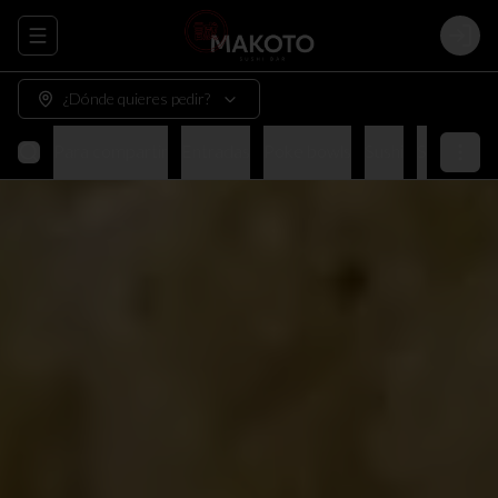
Abrir menu de navegación
Login
¿Dónde quieres pedir?
Para compartir
Entradas
Poke bowls
Sushi
Sushi tnt