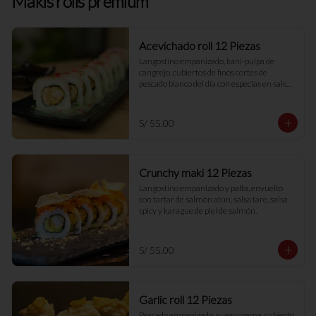
Makis rolls premium
Acevichado roll 12 Piezas
Langostino empanizado, kani-pulpa de 
cangrejo, cubiertos de finos cortes de 
pescado blanco del día con especias en salsa 
especial de ceviche.
S/ 55.00
Crunchy maki 12 Piezas
Langostino empanizado y palta, envuelto 
con tartar de salmón atún, salsa tare, salsa 
spicy y karague de piel de salmón.
S/ 55.00
Garlic roll 12 Piezas
Pescado empanizado, queso crema, cubierto 