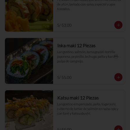
de atún, bañado con salsa, especial y ajos 
tostados.
S/ 53.00
Inka maki 12 Piezas
Langostino, salmón, tamagoyaki-tortilla 
japonesa, pepinillo, lechuga, palta y kani- 
pulpa de cangrejo.
S/ 55.00
Katsu maki 12 Piezas
Langostino empanizado, palta, togarashi, 
cubierto de tartar de salmón en salsa spicy 
con taré y katsuobushi.
S/ 55.00