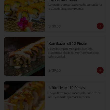
Langostino empanizado y palta con cubierta 
gratinada de queso y picante.
S/ 39.00
Kamikaze roll 12 Piezas
Pescado empanizado, palta, lechuga, 
cubierto de piel de salmón flambeado con 
salsa especial.
S/ 39.00
Nikkei Maki 12 Piezas
Langostino empanizado y palta cubierto de 
atún y salsa de ají amarillo y shiso.