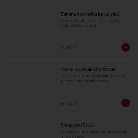
Sakana no ninniku batta yaki
Pescado en salsa de mantequilla y ajos 
acompañados de shitake
S/ 65.00
Shake no ninniku batta yaki
Salmón en salsa de mantequilla y ajos con 
guarnición de vegetales cocidos
S/ 78.00
Shogayaki Steak
Salteados con cebollas en salsa agridulce de 
jengibre y soya