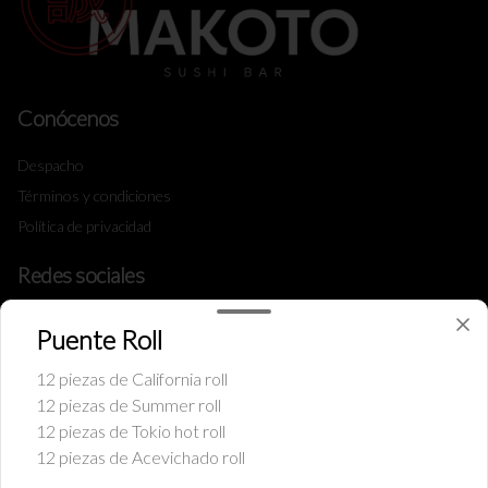
Conócenos
Despacho
Términos y condiciones
Política de privacidad
Redes sociales
Instagram
Puente Roll
Facebook
12 piezas de California roll
12 piezas de Summer roll
Mi cuenta
12 piezas de Tokio hot roll
12 piezas de Acevichado roll
Pedir
Iniciar sesión