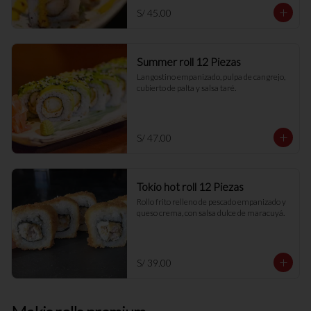
S/ 45.00
Summer roll 12 Piezas
Langostino empanizado, pulpa de cangrejo, 
cubierto de palta y salsa taré.
S/ 47.00
Tokio hot roll 12 Piezas
Rollo frito relleno de pescado empanizado y 
queso crema, con salsa dulce de maracuyá.
S/ 39.00