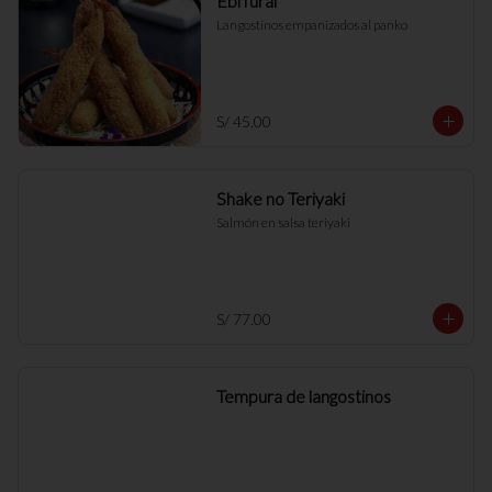
Ebi furai
Langostinos empanizados al panko
S/ 45.00
Shake no Teriyaki
Salmón en salsa teriyaki
S/ 77.00
Tempura de langostinos