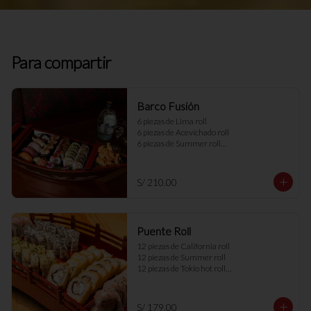
Para compartir
Barco Fusión
6 piezas de Lima roll

6 piezas de Acevichado roll

6 piezas de Summer roll

2 porciones de TNT variado

Ebi no wafu karague

5 piezas de variedad de sushi
S/ 210.00
Puente Roll
12 piezas de California roll

12 piezas de Summer roll

12 piezas de Tokio hot roll

12 piezas de Acevichado roll
S/ 179.00