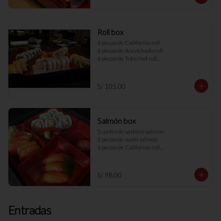
Roll box
6 piezas de California roll

6 piezas de Acevichado roll

6 piezas de Tokio hot roll

6 piezas de Summer roll
S/ 105.00
Salmón box
5 cortes de sashimi salmón

3 piezas de sushi salmón

6 piezas de California roll

(salmón, langostino, palta, pepinillo
S/ 98.00
Entradas