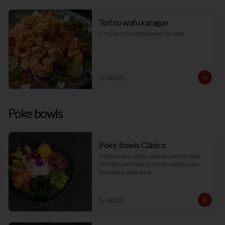
Tori no wafu karague
Chicharrón estilo japonés de pollo
S/ 40.00
Poke bowls
Poke Bowls Clásico
Salmón, atún, palta, espinaca. kiuri, nabo, 
oshinko, con shari (arroz de sushi), yuyo 
karague y salsa spicy
S/ 48.00