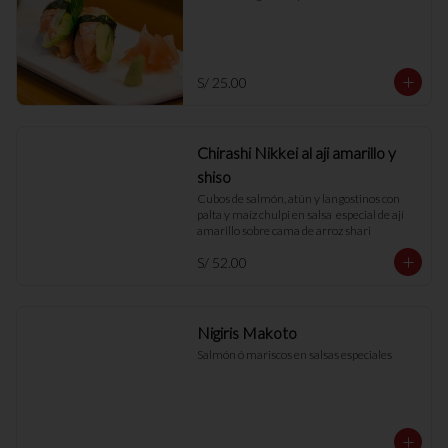
S/ 25.00
Chirashi Nikkei al aji amarillo y
shiso
Cubos de salmón, atún y langostinos con 
palta y maíz chulpi en salsa  especial de ají 
amarillo sobre cama de arroz shari
S/ 52.00
Nigiris Makoto
Salmón ó mariscos en salsas especiales