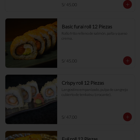
S/ 45.00
Basic furai roll 12 Piezas
Rollo frito relleno de salmón, palta y queso 
crema.
S/ 45.00
Crispy roll 12 Piezas
Langostino empanizado, pulpa de cangrejo 
cubierto de tenkatsu (crocante).
S/ 47.00
Fuji roll 12 Piezas