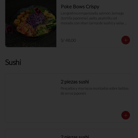
Poke Bows Crispy
Langostino empanizado, salmón, tamago 
(tortilla japonesa), palta, pepinillo, col 
morada, con shari (arroz de sushi) y salsa 
con crema de coco
S/ 48.00
Sushi
2 piezas sushi
Pescados y mariscos montados sobre bolitas 
de arroz japonés
2 piezas sushi